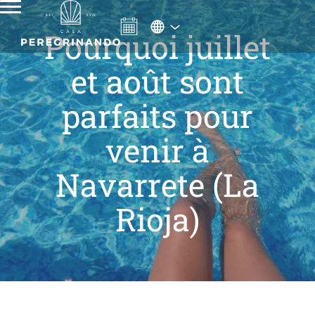
Pourquoi juillet
et août sont
parfaits pour
venir à
Navarrete (La
Rioja)