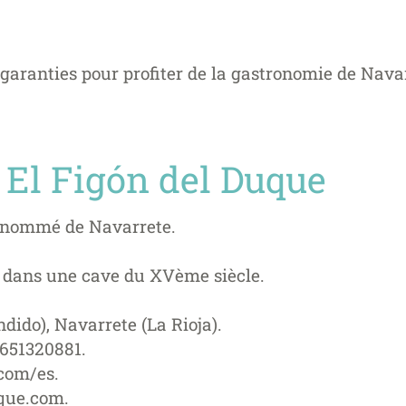
s garanties pour profiter de la gastronomie de Nava
 El Figón del Duque
renommé de Navarrete.
 dans une cave du XVème siècle.
ido), Navarrete (La Rioja).
 651320881.
com/es.
uque.com
.